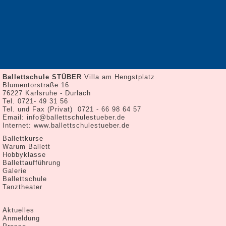
Galerie
Ballettschule
Aktuelles
Gästebuch
Presse
Tanztheater
Cinderella
Kontakt
Ballettschule STÜBER
Villa am Hengstplatz
Impressum
Blumentorstraße 16
76227 Karlsruhe - Durlach
Datenschutz
Tel. 0721- 49 31 56
Anmeldung
Tel. und Fax (Privat) 0721 - 66 98 64 57
Email:
info@ballettschulestueber.de
Internet:
www.ballettschulestueber.de
Navigation
Ballettkurse
überspringen
Warum Ballett
Hobbyklasse
Ballettaufführung
Galerie
Ballettschule
Tanztheater
Navigation
Aktuelles
überspringen
Anmeldung