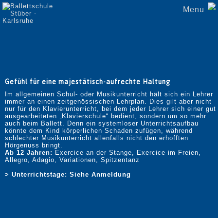
Navigation
Ballettkurse
Menu
überspringen
Warum
Ballett
Klassisches
Ballett
Vorschulerziehung
Ballettanfänger
Grundstufe
I,
II,
Gefühl für eine majestätisch-aufrechte Haltung
III
Im allgemeinen Schul- oder Musikunterricht hält sich ein Lehrer
Mittelstufe
immer an einen zeitgenössischen Lehrplan. Dies gilt aber nicht
Oberstufe
nur für den Klavierunterricht, bei dem jeder Lehrer sich einer gut
Hobbyklasse
ausgearbeiteten „Klavierschule“ bedient, sondern um so mehr
auch beim Ballett. Denn ein systemloser Unterrichtsaufbau
Ballettaufführung
könnte dem Kind körperlichen Schaden zufügen, während
schlechter Musikunterricht allenfalls nicht den erhofften
Aufführung
Hörgenuss bringt.
1
Ab 12 Jahren:
Exercice an der Stange, Exercice im Freien,
Aufführung
Allegro, Adagio, Variationen, Spitzentanz
2
Aufführung
> Unterrichtstage: Siehe Anmeldung
3
Aufführung
4
Aufführung
5