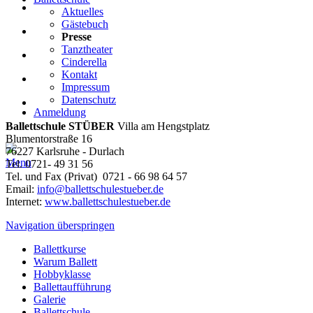
Aktuelles
Gästebuch
Presse
Tanztheater
Cinderella
Kontakt
Impressum
Datenschutz
Anmeldung
Ballettschule STÜBER
Villa am Hengstplatz
Blumentorstraße 16
76227 Karlsruhe - Durlach
Menu
Tel. 0721- 49 31 56
Tel. und Fax (Privat) 0721 - 66 98 64 57
Email:
info@ballettschulestueber.de
Internet:
www.ballettschulestueber.de
Navigation überspringen
Ballettkurse
Warum Ballett
Hobbyklasse
Ballettaufführung
Galerie
Ballettschule